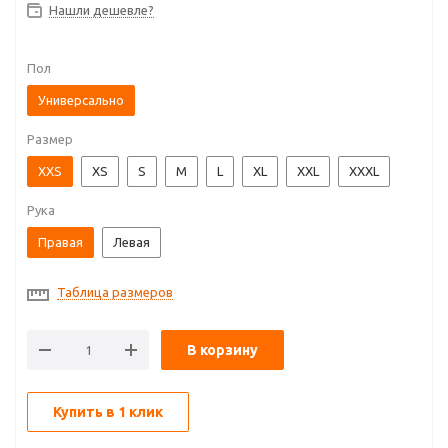
Нашли дешевле?
Пол
Универсально
Размер
XXS
XS
S
M
L
XL
XXL
XXXL
Рука
Правая
Левая
Таблица размеров
В корзину
Купить в 1 клик