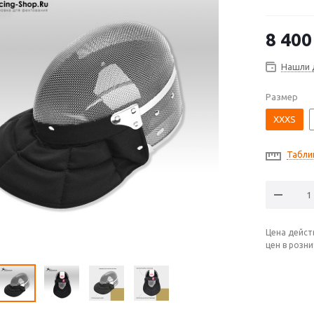
8 400
Нашли 
Размер
XXXS
Табли
Цена дейст
цен в розн