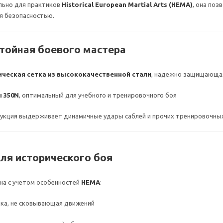
льно для практиков
Historical European Martial Arts (HEMA)
, она поз
я безопасностью.
тойная боевого мастера
ческая сетка из высококачественной стали
, надежно защищающая
 350N
, оптимальный для учебного и тренировочного боя
рукция выдерживает динамичные удары саблей и прочих тренировочны
для исторического боя
на с учетом особенностей
HEMA
:
дка, не сковывающая движений