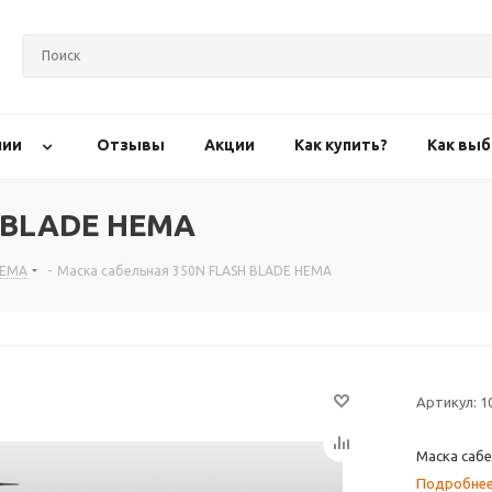
нии
Отзывы
Акции
Как купить?
Как выб
H BLADE HEMA
HEMA
-
Маска сабельная 350N FLASH BLADE HEMA
Артикул:
1
Маска саб
Подробне