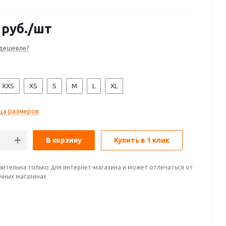
руб.
/шт
дешевле?
XXS
XS
S
M
L
XL
ца размеров
В корзину
Купить в 1 клик
вительна только для интернет-магазина и может отличаться от
ичных магазинах