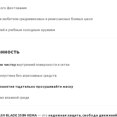
кого фехтования
и любители средневековых и ренессансных боевых школ
блей и учебным холодным оружием
анность
ую чистку
внутренней поверхности и сетки
опустима без агрессивных средств
занятия тщательно просушивайте маску
 во влажной среде
ASH BLADE 350N HEMA
— это
надежная защита, свобода движений 