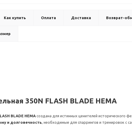
Как купить
Оплата
Доставка
Возврат-об
азмер
ельная 350N FLASH BLADE HEMA
FLASH BLADE HEMA
создана для истинных ценителей исторического фе
му и долговечность
, необходимые для спаррингов и тренировок с с