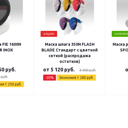
АКЦИЯ
НОВИНК
 FIE 1600N
Маска шпага 350N FLASH
Маска 
R INOX
BLADE Стандарт с цветной
SPO
сеткой (распродажа
остатков)
50 руб.
от
5 120 руб.
6 400 руб.
 руб.
-20%
Экономия
1 280 руб.
мия
1 250 руб.