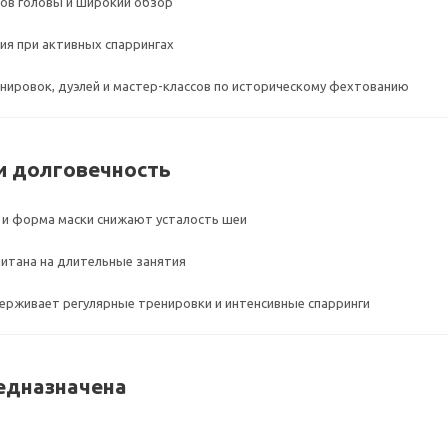
ов головы и широкий обзор
ия при активных спаррингах
нировок, дуэлей и мастер-классов по историческому фехтованию
и долговечность
 и форма маски снижают усталость шеи
читана на длительные занятия
ерживает регулярные тренировки и интенсивные спарринги
едназначена