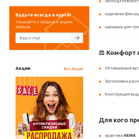
свобода поворот
надежная фиксац
Будьте всегда в курсе!
Узнавайте о скидках и акциях
первым
идеальна для тре
⚖️ Комфорт 
Акции
Оптимальный вес
Все Акции
Эргономика расс
Конструкция выд
Для кого пр
практики
HEMA