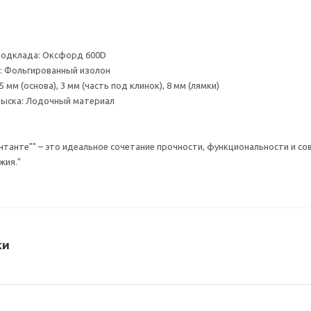
подклада: Оксфорд 600D
: Фольгированный изолон
 мм (основа), 3 мм (часть под клинок), 8 мм (лямки)
мыска: Лодочный материал
нтанте"" – это идеальное сочетание прочности, функциональности и со
жия."
ки