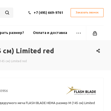
+7 (495) 669-9761
Заказать звонок
рать размер?
Оплата и доставка
см) Limited red
45 см) Limited red
03956
двуручного меча FLASH BLADE HEMA размер M (145 см) Limited