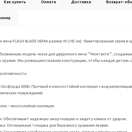
Как купить
Оплата
Доставка
Возврат-об
азмер
о меча FLASH BLADE HEMA размер M (145 см): Лимитированная серия в к
новленную модель чехла для двуручного меча ""Монтанте"", созданну
о оружия. Мы усовершенствовали конструкцию, чтобы каждая деталь сл
долговечность:
з Оксфорда 600D: Прочный и износостойкий материал с водонепроница
ханических повреждений.
лон – многослойная изоляция:
и: Обеспечивает надежную амортизацию и защиту клинка от ударов.
инка: Оптимальная толщина для бережного хранения лезвия.
к: Гарантирует комфортное ношение чехла, снижая нагрузку на плечи.