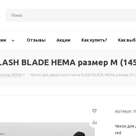
нии
Отзывы
Акции
Как купить?
Как выб
LASH BLADE HEMA размер M (145 
 чехлы HEMA
-
Чехол для двуручного меча FLASH BLADE HEMA размер M (1
Артикул:
1
Чехол для 
red