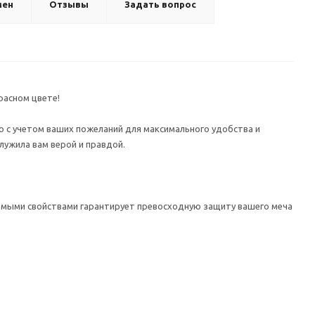
мен
Отзывы
Задать вопрос
расном цвете!
ю с учетом ваших пожеланий для максимального удобства и
ужила вам верой и правдой.
емыми свойствами гарантирует превосходную защиту вашего меча