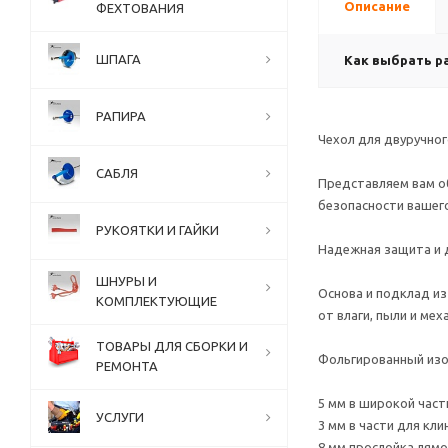
Описание
ФЕХТОВАНИЯ
ШПАГА
Как выбрать р
РАПИРА
Чехол для двуручног
САБЛЯ
Представляем вам об
безопасности вашег
РУКОЯТКИ И ГАЙКИ
Надежная защита и 
ШНУРЫ И
Основа и подклад и
КОМПЛЕКТУЮЩИЕ
от влаги, пыли и ме
ТОВАРЫ ДЛЯ СБОРКИ И
Фольгированный изо
РЕМОНТА
5 мм в широкой част
УСЛУГИ
3 мм в части для кл
8 мм прослойка лямо