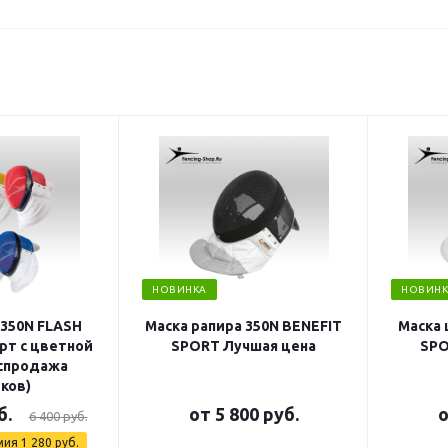
НОВИНКА
НОВИНК
 350N FLASH
Маска рапира 350N BENEFIT
Маска 
рт с цветной
SPORT Лучшая цена
SPO
аспродажа
ков)
б.
от
5 800 руб.
6 400 руб.
мия
1 280 руб.