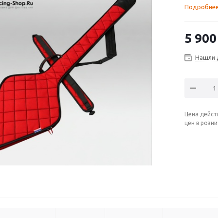
Подробне
5 900
Нашли 
Цена дейст
цен в розн