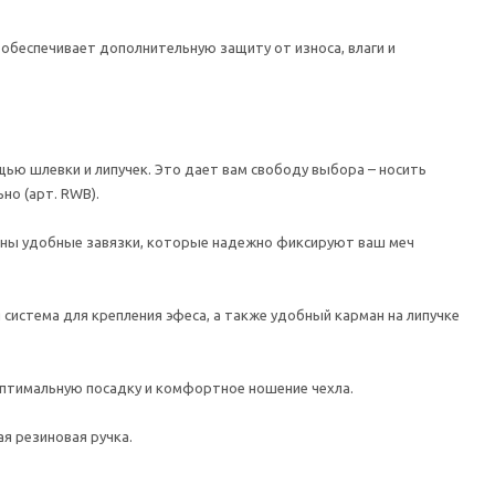
 обеспечивает дополнительную защиту от износа, влаги и
ощью шлевки и липучек. Это дает вам свободу выбора – носить
но (арт. RWB).
лены удобные завязки, которые надежно фиксируют ваш меч
 система для крепления эфеса, а также удобный карман на липучке
 оптимальную посадку и комфортное ношение чехла.
ая резиновая ручка.