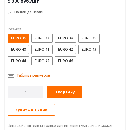
5 300
руб.
/шт
Нашли дешевле?
Размер
EURO 36
EURO 37
EURO 38
EURO 39
EURO 40
EURO 41
EURO 42
EURO 43
EURO 44
EURO 45
EURO 46
Таблица размеров
В корзину
Купить в 1 клик
Цена действительна только для интернет-магазина и может