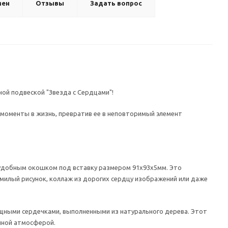
мен
Отзывы
Задать вопрос
ой подвеской "Звезда с Сердцами"!
 моменты в жизнь, превратив ее в неповторимый элемент
 удобным окошком под вставку размером 91х93х5мм. Это
милый рисунок, коллаж из дорогих сердцу изображений или даже
ящными сердечками, выполненными из натурального дерева. Этот
ичной атмосферой.