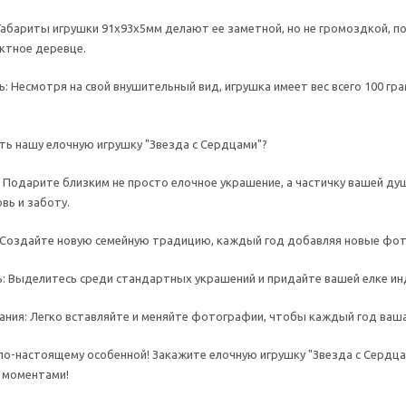
абариты игрушки 91х93х5мм делают ее заметной, но не громоздкой, по
ктное деревце.
ь: Несмотря на свой внушительный вид, игрушка имеет вес всего 100 гра
ть нашу елочную игрушку "Звезда с Сердцами"?
Подарите близким не просто елочное украшение, а частичку вашей душ
вь и заботу.
 Создайте новую семейную традицию, каждый год добавляя новые фото
: Выделитесь среди стандартных украшений и придайте вашей елке ин
ания: Легко вставляйте и меняйте фотографии, чтобы каждый год ваша
по-настоящему особенной! Закажите елочную игрушку "Звезда с Сердца
 моментами!