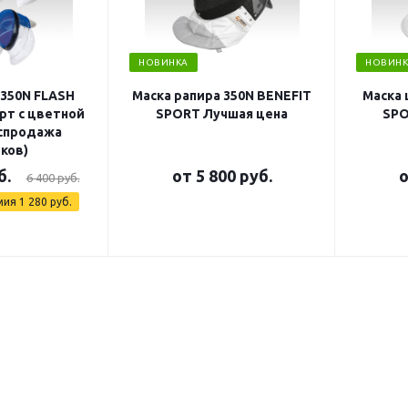
НОВИНКА
НОВИНК
 350N FLASH
Маска рапира 350N BENEFIT
Маска 
рт с цветной
SPORT Лучшая цена
SPO
аспродажа
ков)
б.
от
5 800 руб.
6 400 руб.
мия
1 280 руб.