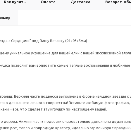
Как купить
Оплата
Доставка
Возврат-об
азмер
езда с Сердцами" под Вашу Вставку (91х93х5мм)
ему уникальное украшение для вашей елки с нашей эксклюзивной елочн
грушка позволит вам воплотить самые теплые воспоминания и любимые
.
 границ: Верхняя часть подвески выполнена в форме изящной звезды с
ство для вашего личного творчества! Вставьте любимую фотографию, 
кани – все, что сделает эту игрушку по-настоящему вашей.
го дерева: Нижняя часть подвески очаровательно дополнена двумя из
ушке уют, тепло и природную красоту, идеально гармонируя с праздн