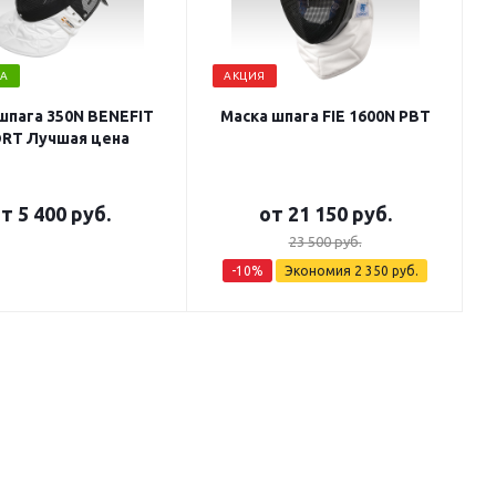
А
АКЦИЯ
шпага 350N BENEFIT
Маска шпага FIE 1600N PBT
RT Лучшая цена
от
5 400 руб.
от
21 150 руб.
23 500 руб.
-10%
Экономия
2 350 руб.