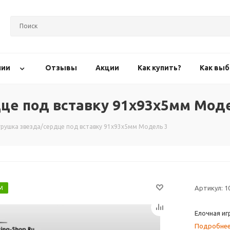
нии
Отзывы
Акции
Как купить?
Как выб
дце под вставку 91х93х5мм Мод
грушка звезда/сердце под вставку 91х93х5мм Модель 3
Артикул:
1
М
Елочная иг
Подробне