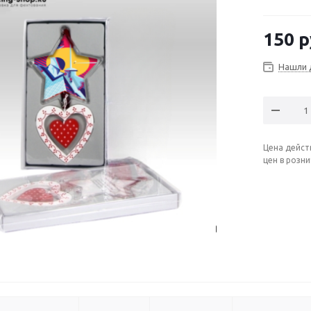
150
р
Нашли 
Цена дейст
цен в розн