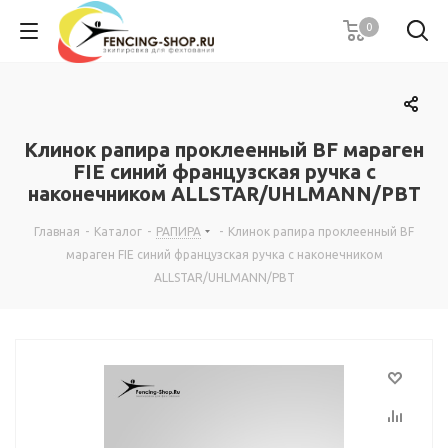
0
Клинок рапира проклеенный BF мараген
FIE синий французская ручка с
наконечником ALLSTAR/UHLMANN/PBT
Главная
-
Каталог
-
РАПИРА
-
Клинок рапира проклеенный BF
мараген FIE синий французская ручка с наконечником
ALLSTAR/UHLMANN/PBT