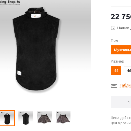
22 75
Нашли 
Пол
Мужчины
Размер
44
46
Табли
Цена дейст
цен в розн