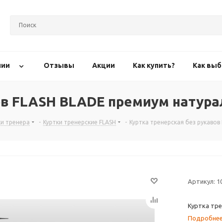
нии
Отзывы
Акции
Как купить?
Как выб
ов FLASH BLADE премиум натур
ки тренера
-
Куртки тренерские FLASH
-
Куртка тренерская без рукаво
Артикул:
1
Куртка тре
Подробне