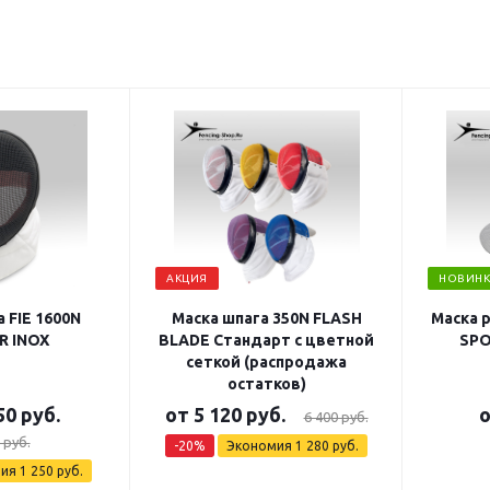
АКЦИЯ
НОВИНК
 FIE 1600N
Маска шпага 350N FLASH
Маска 
R INOX
BLADE Стандарт с цветной
SPO
сеткой (распродажа
остатков)
50 руб.
от
5 120 руб.
6 400 руб.
 руб.
-20%
Экономия
1 280 руб.
мия
1 250 руб.