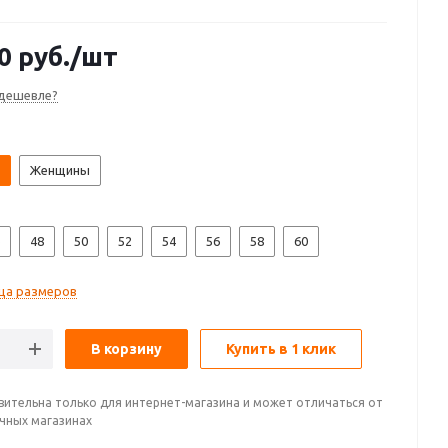
0
руб.
/шт
дешевле?
Женщины
48
50
52
54
56
58
60
ца размеров
В корзину
Купить в 1 клик
вительна только для интернет-магазина и может отличаться от
ичных магазинах