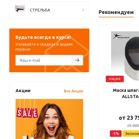
СТРЕЛЬБА
Рекомендуем
Будьте всегда в курсе!
Узнавайте о скидках и акциях
первым
АКЦИЯ
Акции
Маска шпага
Все Акции
ALLSTA
от
23 7
25 000
-5%
Эконо