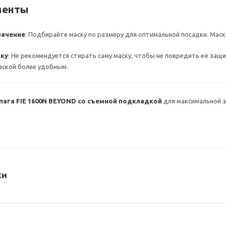
менты
начение
: Подбирайте маску по размеру для оптимальной посадки. Маск
ску
: Не рекомендуется стирать саму маску, чтобы не повредить её за
аской более удобным.
пага FIE 1600N BEYOND со съемной подкладкой
для максимальной з
ки