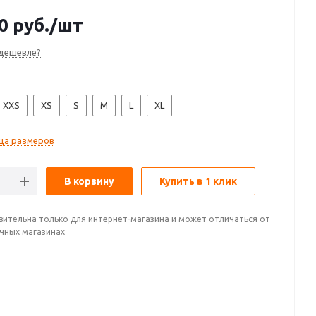
0
руб.
/шт
дешевле?
XXS
XS
S
M
L
XL
ца размеров
В корзину
Купить в 1 клик
вительна только для интернет-магазина и может отличаться от
ичных магазинах