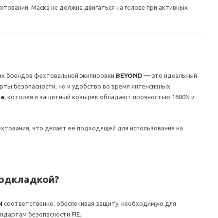
товании. Маска не должна двигаться на голове при активных
их брендов фехтовальной экипировки
BEYOND
— это идеальный
ты безопасности, но и удобство во время интенсивных
та
, которая и защитный козырек обладают прочностью 1600N и
тования, что делает её подходящей для использования на
подкладкой
?
N
соответственно, обеспечивая защиту, необходимую для
дартам безопасности FIE.