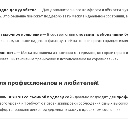
адка для удобства
— Для дополнительного комфорта и лёгкости в у
ь. Это решение поможет поддерживать маску в идеальном состоянии, а
атылочное крепление
— В соответствии с
новыми требованиями бе
лением, которое надежно фиксирует её на голове, предотвращая изли
ежность
— Маска выполнена из прочных материалов, которые гаранти
вать интенсивные тренировки и использование на соревнованиях.
ля профессионалов и любителей!
600N BEYOND со съемной подкладкой
идеально подходит для
проф
вого уровня и требуют от своей экипировки соблюдения самых высоки
форт, позволяя легко поддерживать маску в идеальном состоянии.