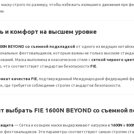
маску строго по размеру, чтобы избежать излишнего движения при фех
ии.
ь и комфорт на высшем уровне
600N BEYOND со съемной подкладкой
от одного из ведущих китайск
ональных фехтовальщиков, которым важны не только высокие стандар
ований. Маска выполнена в классическом стиле с
сеткой черного цве
о, что соответствует стандартам безопасности
FIE
.
икат качества FIE
, подтвержденный Международной федерацией фех
х, где требуется соблюдение строгих стандартов безопасности.
ит выбрать
FIE 1600N BEYOND со съемной 
защита
— Сетка и козырек маски выдерживают нагрузки в
1600N
и
800
х фехтовальщиков. Эти параметры соответствуют самым строгим стан