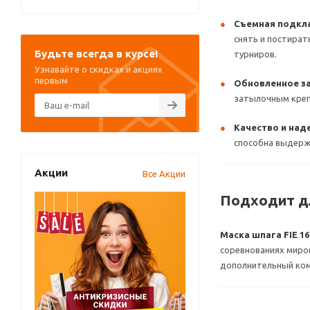
Съемная подкл
снять и постират
Будьте всегда в курсе!
турниров.
Узнавайте о скидках и акциях
первым
Обновленное з
затылочным креп
Качество и над
способна выдержи
Акции
Все Акции
Подходит д
Маска шпага FIE 1
соревнованиях миро
дополнительный ком