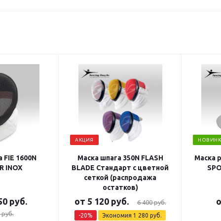
АКЦИЯ
НОВИНК
 FIE 1600N
Маска шпага 350N FLASH
Маска 
R INOX
BLADE Стандарт с цветной
SPO
сеткой (распродажа
остатков)
50 руб.
от
5 120 руб.
6 400 руб.
 руб.
-20%
Экономия
1 280 руб.