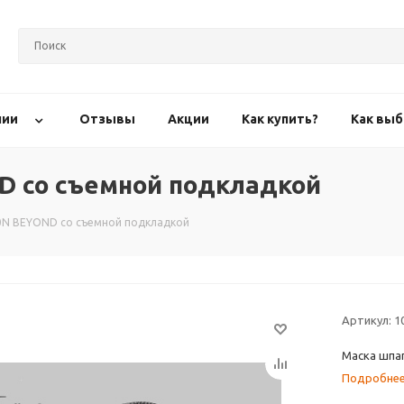
нии
Отзывы
Акции
Как купить?
Как выб
D со съемной подкладкой
00N BEYOND со съемной подкладкой
Артикул:
1
Маска шпаг
Подробне