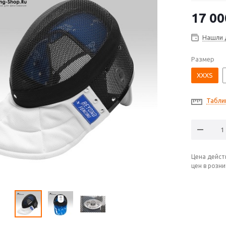
17 00
Нашли 
Размер
XXXS
Табли
Цена дейст
цен в розн