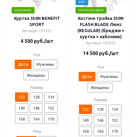
ХИТ
НОВИНКА
ПРОИЗВОДИМ
Куртка 350N BENEFIT
Костюм тройка 350N
SPORT
FLASH BLADE Люкс
(REGULAR) (бриджи +
Артикул: 103523
куртка + набочник)
4 500
руб.
/шт
Артикул: 103953
14 500
руб.
/шт
Пол
Дети
Мужчины
Пол
Женщины
Дети
Мужчины
Женщины
Размер
122
128
134
Размер
140
146
152
122
128
134
158
164
170
140
146
152
158
164
170
Рука