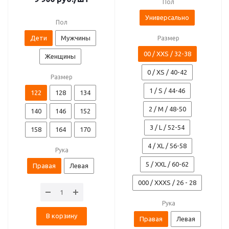
Пол
Универсально
Пол
Дети
Мужчины
Размер
00 / XXS / 32-38
Женщины
0 / XS / 40-42
Размер
1 / S / 44-46
122
128
134
2 / M / 48-50
140
146
152
3 / L / 52-54
158
164
170
4 / XL / 56-58
Рука
5 / XXL / 60-62
Правая
Левая
000 / XXXS / 26 - 28
Рука
В корзину
Правая
Левая