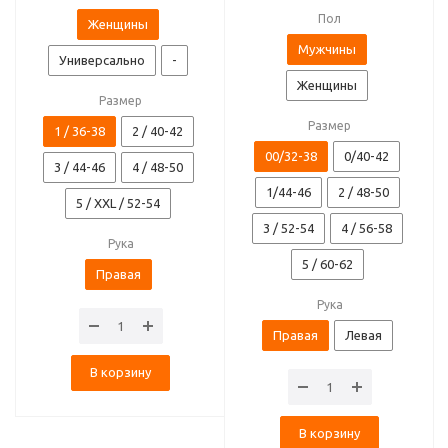
Пол
Женщины
Мужчины
Универсально
-
Женщины
Размер
Размер
1 / 36-38
2 / 40-42
00/32-38
0/40-42
3 / 44-46
4 / 48-50
1/44-46
2 / 48-50
5 / XXL / 52-54
3 / 52-54
4 / 56-58
Рука
5 / 60-62
Правая
Рука
Правая
Левая
В корзину
В корзину