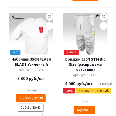
ХИТ
АКЦИЯ
Набочник 350N FLASH
Бриджи 350N STM Big
BLADE Усиленный
Size (распродажа
остатков)
Артикул: 100978
Артикул: 101423
2 300
руб.
/шт
4 060
руб.
/шт
5 800
руб.
Размер
-
30
%
Экономия
1 740
руб.
00 / XXS / 32-38
Пол
0 / XS / 40-42
Мужчины