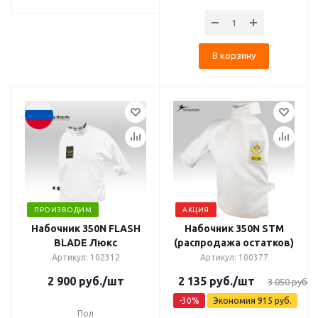
В корзину
ПРОИЗВОДИМ
АКЦИЯ
Набочник 350N FLASH
Набочник 350N STM
BLADE Люкс
(распродажа остатков)
Артикул: 102312
Артикул: 100377
2 900
руб.
/шт
2 135
руб.
/шт
3 050
руб.
-
30
%
Экономия
915
руб.
Пол