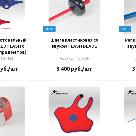
ХИТ
ХИТ
хтовальный
Шпага пластиковая со
Рапи
ED FLASH с
звуком FLASH BLADE
зву
 предметов)
 103468
Артикул: 100345
уб.
/шт
3 400
руб.
/шт
3