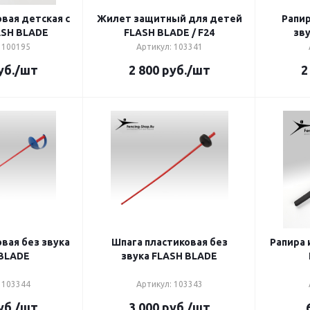
вая детская с
Жилет защитный для детей
Рапир
ASH BLADE
FLASH BLADE / F24
зв
 100195
Артикул: 103341
уб.
/шт
2 800
руб.
/шт
2
вая без звука
Шпага пластиковая без
Рапира 
BLADE
звука FLASH BLADE
 103344
Артикул: 103343
уб.
/шт
3 000
руб.
/шт