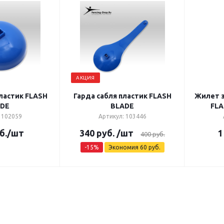
АКЦИЯ
ластик FLASH
Гарда сабля пластик FLASH
Жилет 
ADE
BLADE
FLA
 102059
Артикул: 103446
б.
/шт
340
руб.
/шт
1
400
руб.
-
15
%
Экономия
60
руб.