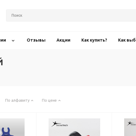
нии
Отзывы
Акции
Как купить?
Как выб
Й
По алфавиту
По цене