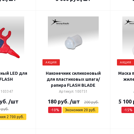
АКЦИЯ
АКЦИЯ
ный LED для
Наконечник силиконовый
Маска 
FLASH
для пластиковых шпага/
жиле
рапира FLASH BLADE
 103347
Артикул: 100751
уб.
/шт
180
руб.
/шт
5 100
200
руб.
0
руб.
-
10
%
Экономия
20
руб.
-
15
%
мия
2 700
руб.