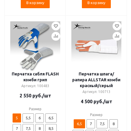
В корзину
В корзину
Перчатка сабля FLASH
Перчатка шпага/
комби грип
рапира ALLSTAR комби
красный/серый
Артикул: 100483
Артикул: 100713
2 550
руб.
/шт
4 500
руб.
/шт
Размер
Размер
5
5,5
6
6,5
6,5
7
7,5
8
7
7,5
8
8,5