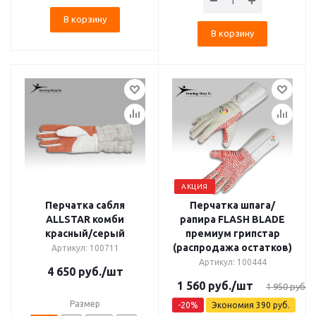
В корзину
В корзину
АКЦИЯ
Перчатка сабля
Перчатка шпага/
ALLSTAR комби
рапира FLASH BLADE
красный/серый
премиум грипстар
(распродажа остатков)
Артикул: 100711
Артикул: 100444
4 650
руб.
/шт
1 560
руб.
/шт
1 950
руб.
Размер
-
20
%
Экономия
390
руб.