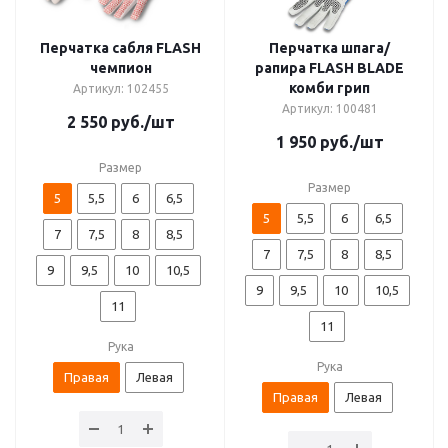
Перчатка сабля FLASH
Перчатка шпага/
чемпион
рапира FLASH BLADE
комби грип
Артикул: 102455
Артикул: 100481
2 550
руб.
/шт
1 950
руб.
/шт
Размер
Размер
5
5,5
6
6,5
5
5,5
6
6,5
7
7,5
8
8,5
7
7,5
8
8,5
9
9,5
10
10,5
9
9,5
10
10,5
11
11
Рука
Рука
Правая
Левая
Правая
Левая