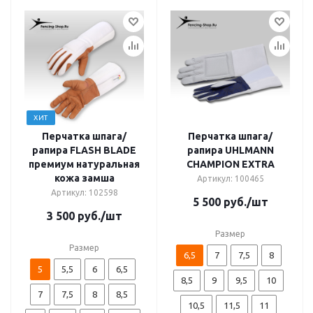
ХИТ
Перчатка шпага/
Перчатка шпага/
рапира FLASH BLADE
рапира UHLMANN
премиум натуральная
CHAMPION EXTRA
кожа замша
Артикул: 100465
Артикул: 102598
5 500
руб.
/шт
3 500
руб.
/шт
Размер
Размер
6,5
7
7,5
8
5
5,5
6
6,5
8,5
9
9,5
10
7
7,5
8
8,5
10,5
11,5
11