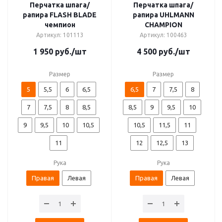
Перчатка шпага/
Перчатка шпага/
рапира FLASH BLADE
рапира UHLMANN
чемпион
CHAMPION
Артикул: 101113
Артикул: 100463
1 950
руб.
/шт
4 500
руб.
/шт
Размер
Размер
5
5,5
6
6,5
6,5
7
7,5
8
7
7,5
8
8,5
8,5
9
9,5
10
9
9,5
10
10,5
10,5
11,5
11
11
12
12,5
13
Рука
Рука
Правая
Левая
Правая
Левая