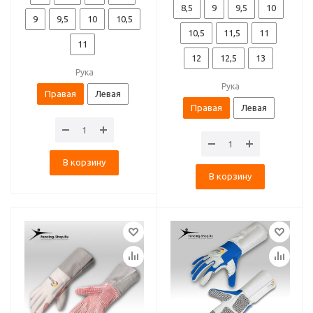
8,5
9
9,5
10
9
9,5
10
10,5
10,5
11,5
11
11
12
12,5
13
Рука
Рука
Правая
Левая
Правая
Левая
В корзину
В корзину