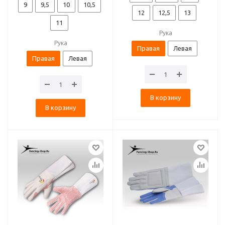
9
9,5
10
10,5
12
12,5
13
11
Рука
Рука
Правая
Левая
Правая
Левая
В корзину
В корзину