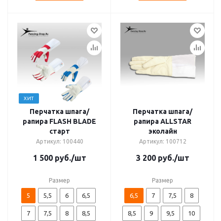
ХИТ
Перчатка шпага/
Перчатка шпага/
рапира FLASH BLADE
рапира ALLSTAR
старт
эколайн
Артикул: 100440
Артикул: 100712
1 500
руб.
/шт
3 200
руб.
/шт
Размер
Размер
5
5,5
6
6,5
6,5
7
7,5
8
7
7,5
8
8,5
8,5
9
9,5
10