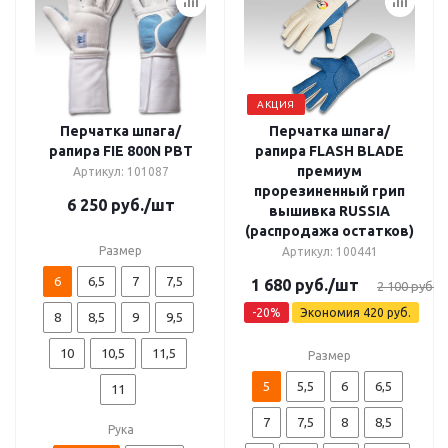
АКЦИЯ
Перчатка шпага/
Перчатка шпага/
рапира FIE 800N PBT
рапира FLASH BLADE
премиум
Артикул: 101087
прорезиненный грип
6 250
руб.
/шт
вышивка RUSSIA
(распродажа остатков)
Размер
Артикул: 100441
6
6,5
7
7,5
1 680
руб.
/шт
2 100
руб.
-
20
%
Экономия
420
руб.
8
8,5
9
9,5
10
10,5
11,5
Размер
5
5,5
6
6,5
11
7
7,5
8
8,5
Рука