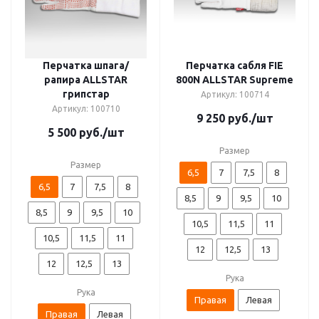
Перчатка шпага/
Перчатка сабля FIE
рапира ALLSTAR
800N ALLSTAR Supreme
грипстар
Артикул: 100714
Артикул: 100710
9 250
руб.
/шт
5 500
руб.
/шт
Размер
Размер
6,5
7
7,5
8
6,5
7
7,5
8
8,5
9
9,5
10
8,5
9
9,5
10
10,5
11,5
11
10,5
11,5
11
12
12,5
13
12
12,5
13
Рука
Рука
Правая
Левая
Правая
Левая