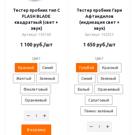
Тестер пробник тип C
Тестер пробник Гари
FLASH BLADE
Афтандилов
квадратный (свет +
(индикация свет +
звук)
звук)
Артикул: 100108
Артикул: 102033
1 100
руб.
/шт
1 650
руб.
/шт
Цвет
Цвет
Красный
Синий
Голубой
Красный
Желтый
Зеленый
Синий
Зеленый
Фиолетовый
Белый
Оранжевый
Оранжевый
Салатовый
Тёмно-зелёный
В корзину