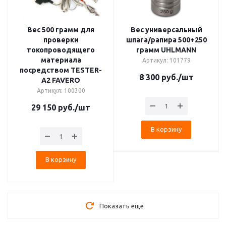
Вес 500 грамм для
Вес универсальный
проверки
шпага/рапира 500+250
токопроводящего
грамм UHLMANN
материала
Артикул: 101779
посредством TESTER-
8 300
руб.
/шт
A2 FAVERO
Артикул: 100300
29 150
руб.
/шт
В корзину
В корзину
Показать еще