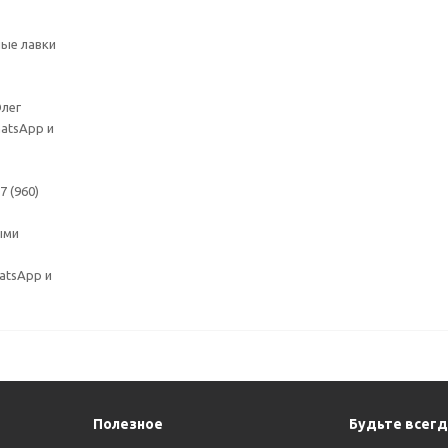
ные лавки
Олег
hatsApp и
 (960)
ыми
hatsApp и
Полезное
Будьте всегда