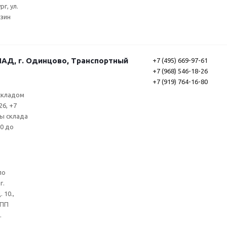
г, ул.
азин
Д, г. Одинцово, Транспортный
+7 (495) 669-97-61
+7 (968) 546-18-26
+7 (919) 764-16-80
складом
26, +7
ты склада
00 до
по
г.
 10.,
КПП
.