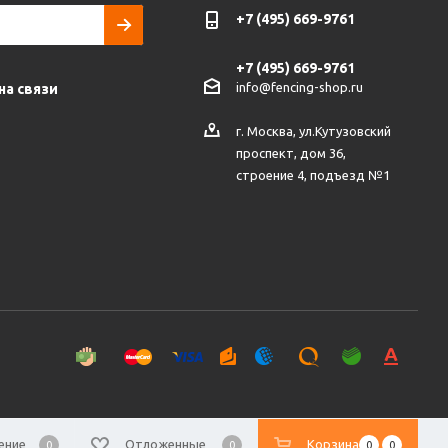
+7 (495) 669-9761
+7 (495) 669-9761
info@fencing-shop.ru
на связи
г. Москва, ул.Кутузовский
проспект, дом 36,
строение 4, подъезд №1
ение
Отложенные
Корзина
0
0
0
0