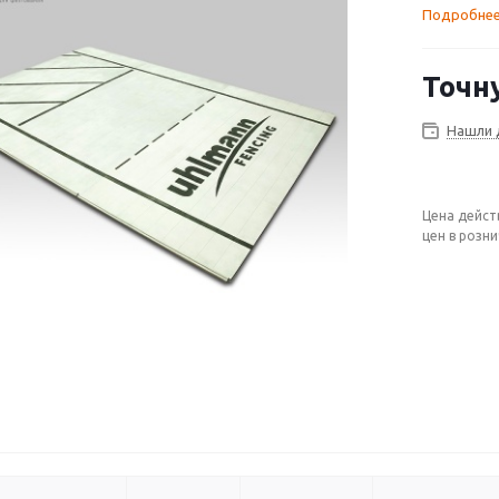
Подробне
Точн
Нашли 
Цена дейст
цен в розн