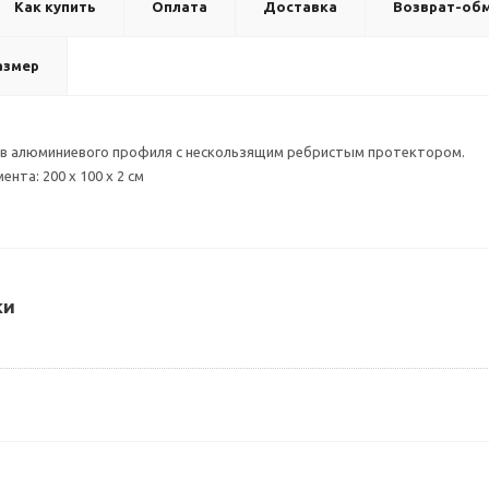
Как купить
Оплата
Доставка
Возврат-об
азмер
ов алюминиевого профиля с нескользящим ребристым протектором.
нта: 200 х 100 х 2 см
ки