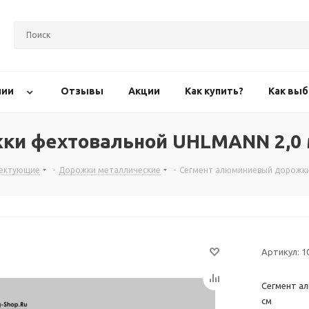
нии
Отзывы
Акции
Как купить?
Как выб
 фехтовальной UHLMANN 2,0 м х
лектующие
-
Дорожки металлические
-
Сегмент алюминиевый дорожки 
Артикул:
1
Сегмент ал
см