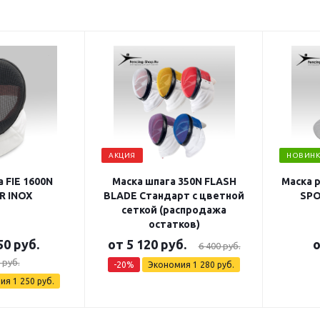
АКЦИЯ
НОВИНК
 FIE 1600N
Маска шпага 350N FLASH
Маска 
R INOX
BLADE Стандарт с цветной
SPO
сеткой (распродажа
остатков)
50 руб.
от
5 120 руб.
6 400 руб.
 руб.
-20%
Экономия
1 280 руб.
мия
1 250 руб.