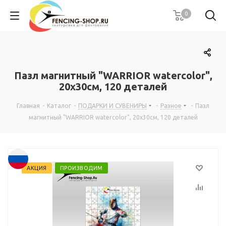
0
Пазл магнитный "WARRIOR watercolor",
20х30см, 120 деталей
Главная
-
Каталог
-
ПОДАРКИ И СУВЕНИРЫ
-
Разное
-
Пазл
магнитный "WARRIOR watercolor", 20х30см, 120 деталей
АКЦИЯ
ПРОИЗВОДИМ