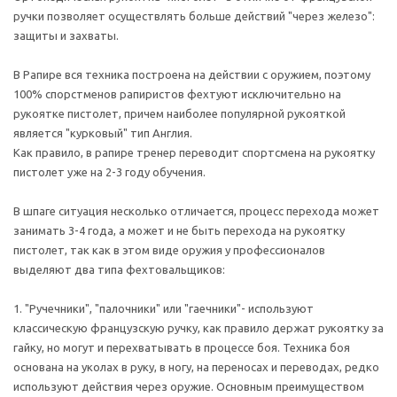
ручки позволяет осуществлять больше действий "через железо":
защиты и захваты.
В Рапире вся техника построена на действии с оружием, поэтому
100% спорстменов рапиристов фехтуют исключительно на
рукоятке пистолет, причем наиболее популярной рукояткой
является "курковый" тип Англия.
Как правило, в рапире тренер переводит спортсмена на рукоятку
пистолет уже на 2-3 году обучения.
В шпаге ситуация несколько отличается, процесс перехода может
занимать 3-4 года, а может и не быть перехода на рукоятку
пистолет, так как в этом виде оружия у профессионалов
выделяют два типа фехтовальщиков:
1. "Ручечники", "палочники" или "гаечники"- используют
классическую французскую ручку, как правило держат рукоятку за
гайку, но могут и перехватывать в процессе боя. Техника боя
основана на уколах в руку, в ногу, на переносах и переводах, редко
используют действия через оружие. Основным преимуществом