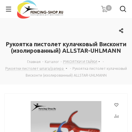
0
Рукоятка пистолет кулачковый Висконти
(изолированный) ALLSTAR-UHLMANN
Главная
-
Каталог
-
РУКОЯТКИ И ГАЙКИ
-
Рукоятки пистолет шпага/рапира
-
Рукоятка пистолет кулачковый
Висконти (изолированный) ALLSTAR-UHLMANN