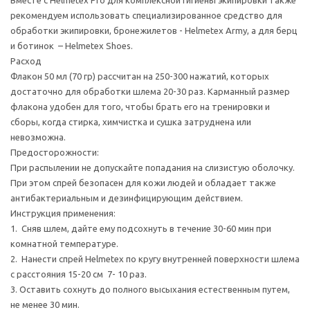
Вместе с Helmetex Pro для комплексной гигиены экипировки также
рекомендуем использовать специализированное средство для
обработки экипировки, бронежилетов - Helmetex Army, а для берц
и ботинок – Helmetex Shoes.
Расход
Флакон 50 мл (70 гр) рассчитан на 250-300 нажатий, которых
достаточно для обработки шлема 20-30 раз. Карманный размер
флакона удобен для того, чтобы брать его на тренировки и
сборы, когда стирка, химчистка и сушка затруднена или
невозможна.
Предосторожности:
При распылении не допускайте попадания на слизистую оболочку.
При этом спрей безопасен для кожи людей и обладает также
антибактериальным и дезинфицирующим действием.
Инструкция применения:
1. Сняв шлем, дайте ему подсохнуть в течение 30-60 мин при
комнатной температуре.
2. Нанести спрей Helmetex по кругу внутренней поверхности шлема
с расстояния 15-20 см 7- 10 раз.
3. Оставить сохнуть до полного высыхания естественным путем,
не менее 30 мин.