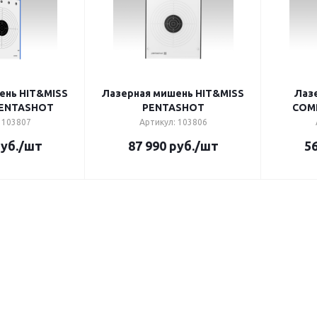
ень HIT&MISS
Лазерная мишень HIT&MISS
Лаз
PENTASHOT
PENTASHOT
COM
 103807
Артикул: 103806
уб.
/шт
87 990
руб.
/шт
56