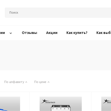
нии
Отзывы
Акции
Как купить?
Как выб
По алфавиту
По цене