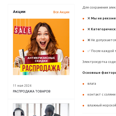
Для сохранения эле
Акции
Все Акции
❌
Мы не рекоме
❌
Категорическ
❌ Не допускаетс
✅ После каждой 
Электрокуртка сод
Основные факторы
влага
11 мая 2024
РАСПРОДАЖА ТОВАРОВ
контакт с солями 
влажный морской