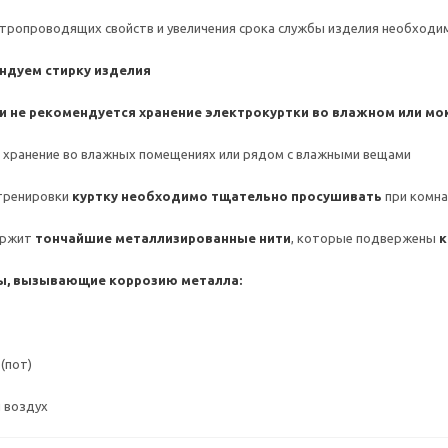
ктропроводящих свойств и увеличения срока службы изделия необходи
ндуем стирку изделия
и не рекомендуется хранение электрокуртки во влажном или мо
я хранение во влажных помещениях или рядом с влажными вещами
тренировки
куртку необходимо тщательно просушивать
при комна
ержит
тончайшие металлизированные нити
, которые подвержены
к
, вызывающие коррозию металла:
(пот)
 воздух