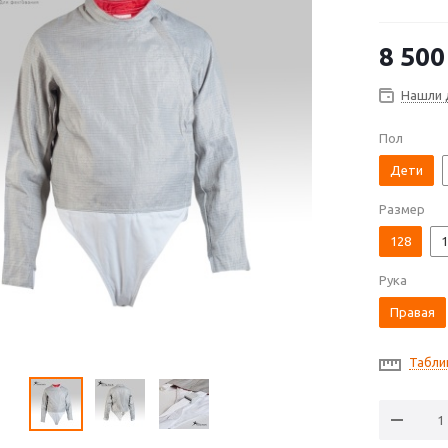
8 500
Нашли 
Пол
Дети
Размер
128
1
Рука
Правая
Табли