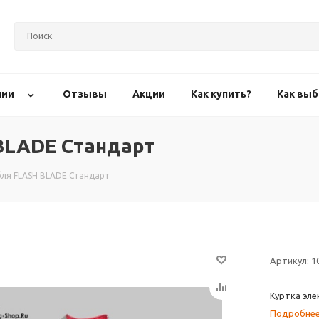
нии
Отзывы
Акции
Как купить?
Как выб
 BLADE Стандарт
бля FLASH BLADE Стандарт
Артикул:
1
Куртка эл
Подробне