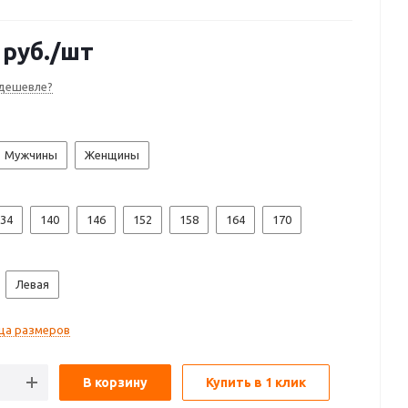
руб.
/шт
дешевле?
Мужчины
Женщины
34
140
146
152
158
164
170
Левая
ца размеров
В корзину
Купить в 1 клик