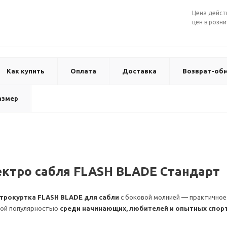
Цена дейст
цен в розн
Как купить
Оплата
Доставка
Возврат-об
азмер
ектро сабля FLASH BLADE Стандарт
трокуртка FLASH BLADE для сабли
с боковой молнией — практичное
ной популярностью
среди начинающих, любителей и опытных спор