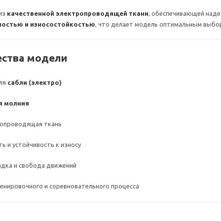
 из
качественной электропроводящей ткани
, обеспечивающей наде
остью и износостойкостью
, что делает модель оптимальным выбо
ества модели
для
сабли (электро)
я молния
ропроводящая ткань
ь и устойчивость к износу
дка и свобода движений
енировочного и соревновательного процесса