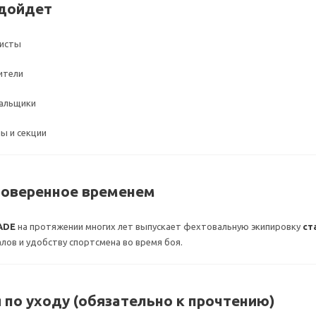
одойдет
листы
ители
альщики
ы и секции
роверенное временем
ADE
на протяжении многих лет выпускает фехтовальную экипировку
ст
ов и удобству спортсмена во время боя.
я по уходу (обязательно к прочтению)