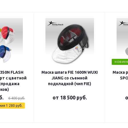
НОВИНК
 350N FLASH
Маска шпага FIE 1600N WUXI
Маска 
рт с цветной
JIANG со съемной
SPO
аспродажа
подкладкой (чип FIE)
ков)
б.
от
18 500 руб.
6 400 руб.
мия
1 280 руб.