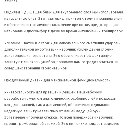
защиту.
Подклад – дышащая бязь: Для внутреннего слоя мы использовали
натуральную бязь. Этот материал приятен к телу, гипоаллергенен
и обеспечивает отличное скольжение при носке, предотвращая
натирание и дискомфорт даже во время интенсивных тренировок.
Усиление – ватин в 2 слоя: Для максимального смягчения ударов и
дополнительной амортизации набочник усилен двумя слоями
холстопрошивного ватина. Это обеспечивает эффективную
защиту от синяков и ушибов, позволяя вам сосредоточиться на
совершенствовании своих навыков.
Продуманный дизайн для максимальной функциональности:
Универсальность для правшей и левшей: Наш набочник
разработан с учетом анатомических особенностей и подходит
как для правшей, так и для левшей, обеспечивая одинаково
надежную защиту независимо от вашей ведущей руки.
Эстетичная и прочная стежка: По всей поверхности набочник
прошит ромбовидной стежкой. Это не только придает изделию