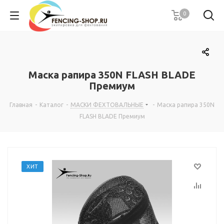
0
Маска рапира 350N FLASH BLADE
Премиум
Главная
-
Каталог
-
МАСКИ ФЕХТОВАЛЬНЫЕ
-
Маска рапира 350N
FLASH BLADE Премиум
ХИТ