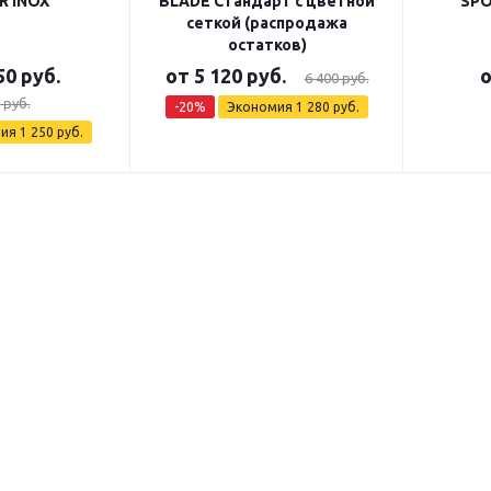
R INOX
BLADE Стандарт с цветной
SPO
сеткой (распродажа
остатков)
50 руб.
от
5 120 руб.
6 400 руб.
 руб.
-20%
Экономия
1 280 руб.
мия
1 250 руб.