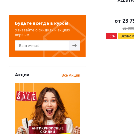
ALLSTA
от
23 7
Будьте всегда в курсе!
25 000
Узнавайте о скидках и акциях
первым
-5%
Эконо
Акции
Все Акции