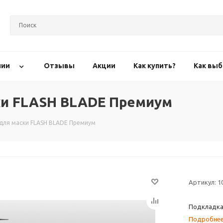
нии
Отзывы
Акции
Как купить?
Как выб
ки FLASH BLADE Премиум
для маски FLASH BLADE Премиум
Артикул:
1
Подкладка
Подробне