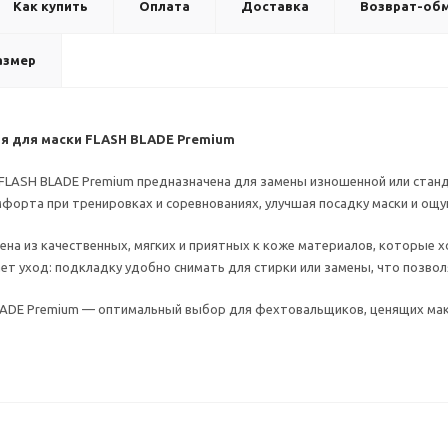
Как купить
Оплата
Доставка
Возврат-об
азмер
я для маски FLASH BLADE Premium
FLASH BLADE Premium предназначена для замены изношенной или стан
форта при тренировках и соревнованиях, улучшая посадку маски и ощу
ена из качественных, мягких и приятных к коже материалов, которые 
ет уход: подкладку удобно снимать для стирки или замены, что позво
ADE Premium — оптимальный выбор для фехтовальщиков, ценящих мак