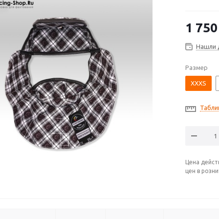
1 750
Нашли 
Размер
XXXS
Табли
Цена дейст
цен в розн