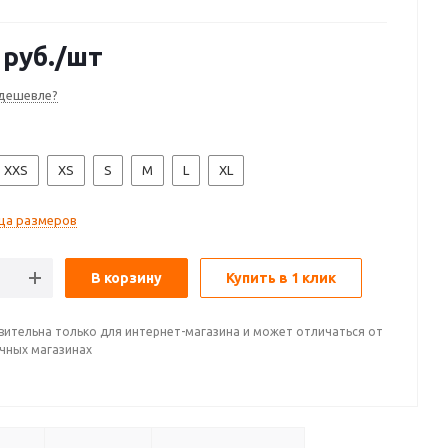
руб.
/шт
дешевле?
XXS
XS
S
M
L
XL
ца размеров
В корзину
Купить в 1 клик
вительна только для интернет-магазина и может отличаться от
ичных магазинах