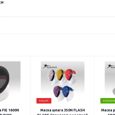
ки
АКЦИЯ
НОВИНК
 FIE 1600N
Маска шпага 350N FLASH
Маска 