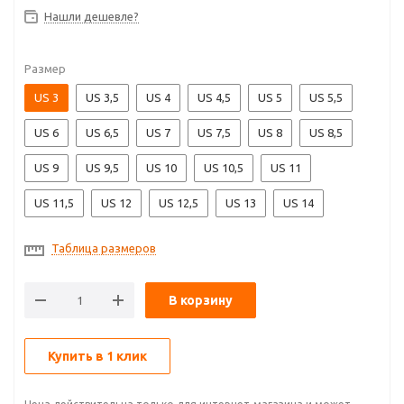
Нашли дешевле?
Размер
US 3
US 3,5
US 4
US 4,5
US 5
US 5,5
US 6
US 6,5
US 7
US 7,5
US 8
US 8,5
US 9
US 9,5
US 10
US 10,5
US 11
US 11,5
US 12
US 12,5
US 13
US 14
Таблица размеров
В корзину
Купить в 1 клик