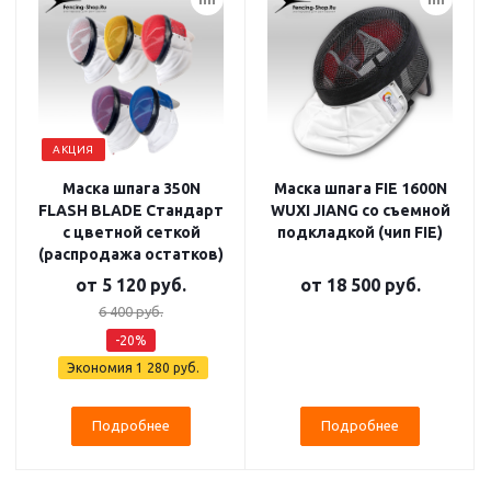
АКЦИЯ
Маска шпага 350N
Маска шпага FIE 1600N
FLASH BLADE Стандарт
WUXI JIANG со съемной
с цветной сеткой
подкладкой (чип FIE)
(распродажа остатков)
от
5 120 руб.
от
18 500 руб.
6 400 руб.
-20%
Экономия
1 280 руб.
Подробнее
Подробнее