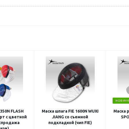
НОВИНК
 350N FLASH
Маска шпага FIE 1600N WUXI
Маска 
рт с цветной
JIANG со съемной
SPO
аспродажа
подкладкой (чип FIE)
ков)