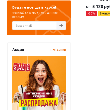
от
5 120 ру
Будьте всегда в курсе!
Узнавайте о скидках и акциях
-20%
Эконо
первым
Акции
Все Акции