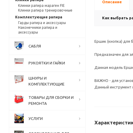
Описание
Клинки рапира мараген FIE
Клинки рапира тренировочные
Комплектующие рапира
Как выбрать р
Гарды рапира и аксессуары
Наконечники рапира и
аксессуары
Ершик (кнопка) для
САБЛЯ
Предназначен для э
РУКОЯТКИ И ГАЙКИ
Данная модель Ерши
ШНУРЫ И
ВАЖНО - для устано
КОМПЛЕКТУЮЩИЕ
Данный инструмент 
ТОВАРЫ ДЛЯ СБОРКИ И
РЕМОНТА
УСЛУГИ
Характеристи