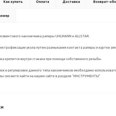
Как купить
Оплата
Доставка
Возврат-об
азмер
 безвинтового наконечника рапиры UHLMANN и ALLSTAR.
лектрофиксации укола путем размыкания контакта рапиры и куртки эле
ка крепится внутри стакана при помощи собственного резьбы.
вки и регулировки данного типа наконечников необходимо использова
вы сможете найти на нашем сайте в разделе "ИНСТРУМЕНТЫ"
ки