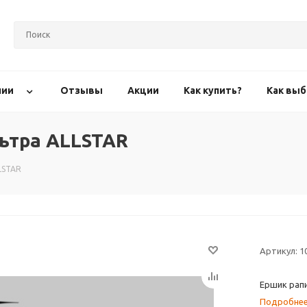
нии
Отзывы
Акции
Как купить?
Как выб
льтра ALLSTAR
LSTAR
Артикул:
1
Ершик рап
Подробне