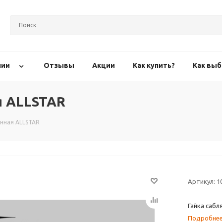
нии
Отзывы
Акции
Как купить?
Как выб
я ALLSTAR
анная ALLSTAR
Артикул:
1
Гайка сабл
Подробне