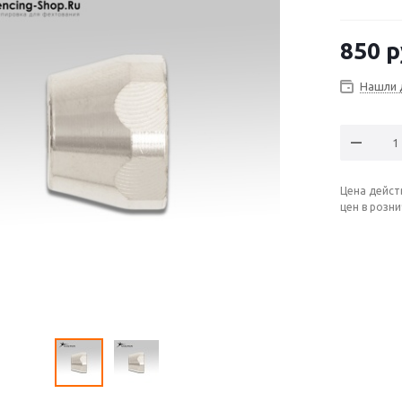
850
р
Нашли 
Цена дейст
цен в розн