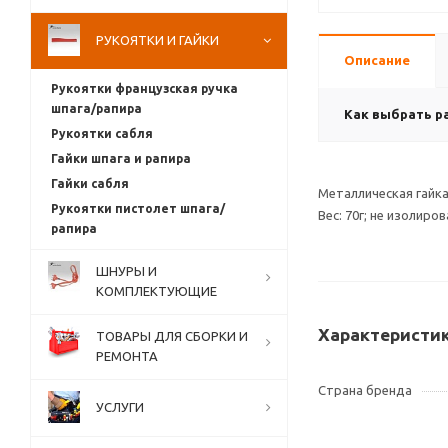
РУКОЯТКИ И ГАЙКИ
Описание
Рукоятки французская ручка
шпага/рапира
Как выбрать р
Рукоятки сабля
Гайки шпага и рапира
Гайки сабля
Металлическая гайка
Рукоятки пистолет шпага/
Вес: 70г; не изолиров
рапира
ШНУРЫ И
КОМПЛЕКТУЮЩИЕ
Характеристи
ТОВАРЫ ДЛЯ СБОРКИ И
РЕМОНТА
Страна бренда
УСЛУГИ