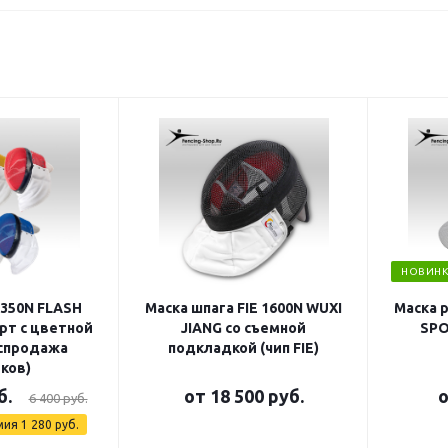
НОВИНК
 350N FLASH
Маска шпага FIE 1600N WUXI
Маска 
рт с цветной
JIANG со съемной
SPO
аспродажа
подкладкой (чип FIE)
ков)
б.
от
18 500 руб.
6 400 руб.
мия
1 280 руб.