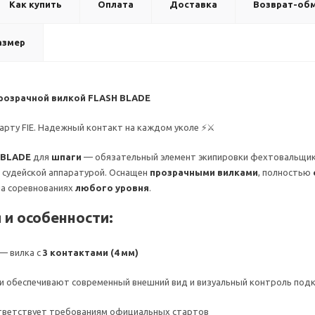
Как купить
Оплата
Доставка
Возврат-об
азмер
прозрачной вилкой FLASH BLADE
рту FIE. Надежный контакт на каждом уколе ⚡⚔️
 BLADE
для
шпаги
— обязательный элемент экипировки фехтовальщика
с судейской аппаратурой. Оснащен
прозрачными вилками
, полностью
на соревнованиях
любого уровня
.
 и особенности:
— вилка с
3 контактами (4 мм)
и обеспечивают современный внешний вид и визуальный контроль под
тветствует требованиям официальных стартов