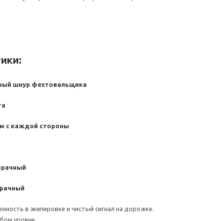
ики:
ный шнур фехтовальщика
га
 мм с каждой стороны
зрачный
зрачный
нность в экипировке и чистый сигнал на дорожке.
юбом уровне