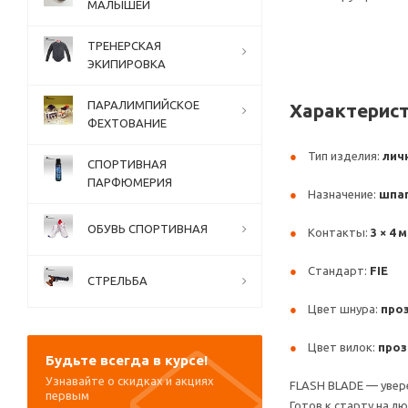
МАЛЫШЕЙ
ТРЕНЕРСКАЯ
ЭКИПИРОВКА
ПАРАЛИМПИЙСКОЕ
Характерист
ФЕХТОВАНИЕ
Тип изделия:
лич
СПОРТИВНАЯ
ПАРФЮМЕРИЯ
Назначение:
шпа
ОБУВЬ СПОРТИВНАЯ
Контакты:
3 × 4
Стандарт:
FIE
СТРЕЛЬБА
Цвет шнура:
про
Цвет вилок:
про
Будьте всегда в курсе!
Узнавайте о скидках и акциях
FLASH BLADE — увере
первым
Готов к старту на л