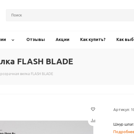
нии
Отзывы
Акции
Как купить?
Как выб
илка FLASH BLADE
прозрачная вилка FLASH BLADE
Артикул:
1
Шнур шпага
Подробне