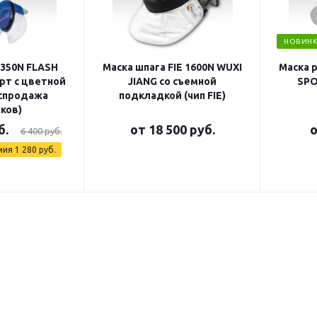
НОВИНК
 350N FLASH
Маска шпага FIE 1600N WUXI
Маска 
рт с цветной
JIANG со съемной
SPO
аспродажа
подкладкой (чип FIE)
ков)
б.
от
18 500 руб.
6 400 руб.
мия
1 280 руб.