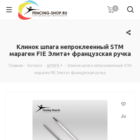
0
Клинок шпага непроклеенный STM
мараген FIE Элита+ французская ручка
Главная
-
Каталог
-
ШПАГА
-
Клинок шпага непроклеенный STM
мараген FIE Элита+ французская ручка