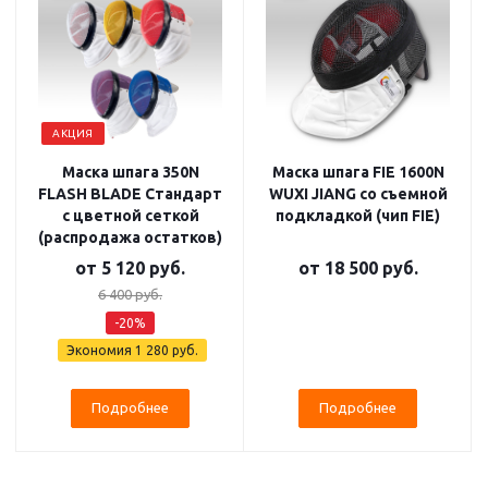
АКЦИЯ
Маска шпага 350N
Маска шпага FIE 1600N
FLASH BLADE Стандарт
WUXI JIANG со съемной
с цветной сеткой
подкладкой (чип FIE)
(распродажа остатков)
от
5 120 руб.
от
18 500 руб.
6 400 руб.
-20%
Экономия
1 280 руб.
Подробнее
Подробнее