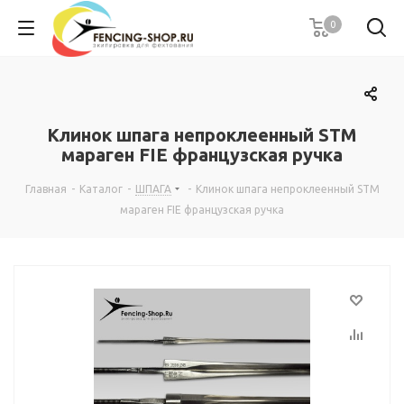
0
Клинок шпага непроклеенный STM
мараген FIE французская ручка
Главная
-
Каталог
-
ШПАГА
-
Клинок шпага непроклеенный STM
мараген FIE французская ручка