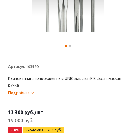
Артикул:
103920
Клинок шпага непроклеенный UNIC мараген FIE французская
ручка
Подробнее
13 300
руб.
/шт
19 000
руб.
-
30
%
Экономия
5 700
руб.