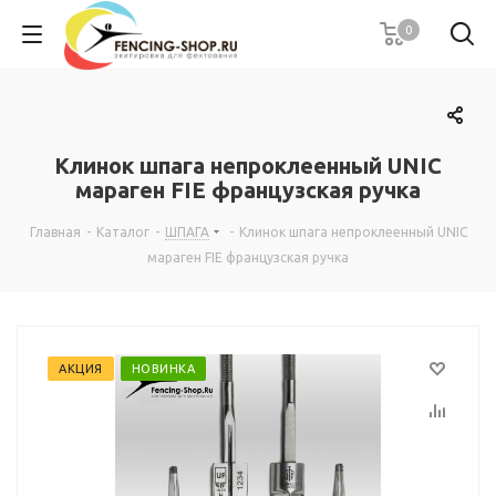
0
Клинок шпага непроклеенный UNIC
мараген FIE французская ручка
Главная
-
Каталог
-
ШПАГА
-
Клинок шпага непроклеенный UNIC
мараген FIE французская ручка
АКЦИЯ
НОВИНКА