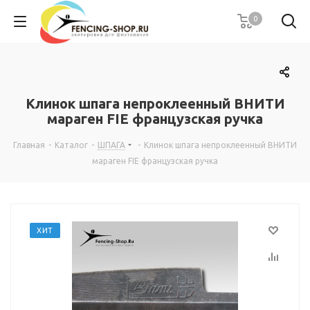
0
Клинок шпага непроклеенный ВНИТИ
мараген FIE французская ручка
Главная
-
Каталог
-
ШПАГА
-
Клинок шпага непроклеенный ВНИТИ
мараген FIE французская ручка
ХИТ