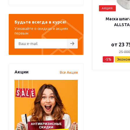
АКЦИЯ
Маска шпага
Будьте всегда в курсе!
ALLSTA
Узнавайте о скидках и акциях
первым
от
23 7
25 000
-5%
Эконо
Акции
Все Акции