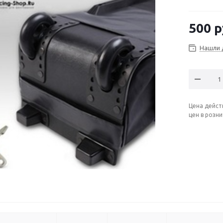
500
р
Нашли 
Цена дейст
цен в розн