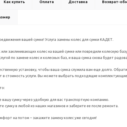
Как купить
Оплата
Доставка
Возврат-об
азмер
редвижения вашей сумке! Услуга замены колес для сумки КАДЕТ.
 или заклинивающих колес на вашей сумке или повредили колесную баз
лугой по замене колес и колесных баз, и ваша сумка снова будет радо
ственную установку, чтобы ваша сумка служила вам еще долго. Обрати
ят в стоимость услуги. Вы можете выбрать подходящие комплектующие
то:
е вашу сумку через удобную для вас транспортную компанию.
е сумку в любой из наших магазинов и заберите ее после ремонта.
форт на потом – закажите замену колес уже сегодня!