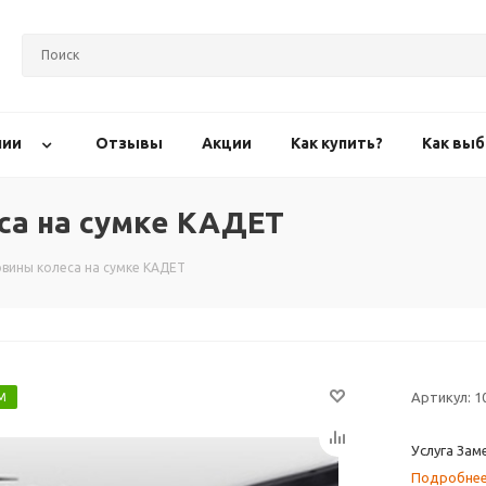
нии
Отзывы
Акции
Как купить?
Как выб
са на сумке КАДЕТ
овины колеса на сумке КАДЕТ
Артикул:
1
М
Услуга Зам
Подробне