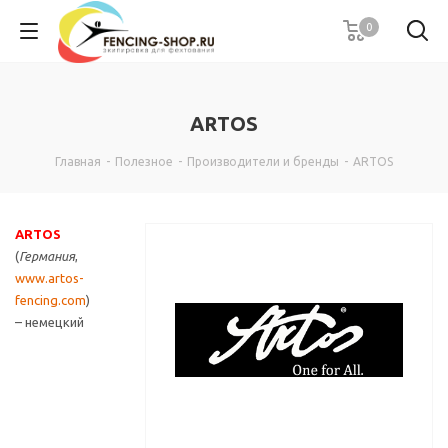
0
ARTOS
Главная
-
Полезное
-
Производители и бренды
-
ARTOS
ARTOS
(
Германия
,
www.artos-
fencing.com
)
– немецкий