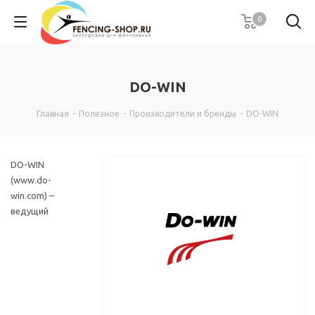
0
DO-WIN
Главная
-
Полезное
-
Производители и бренды
-
DO-WIN
DO-WIN
(www.do-
win.com) –
ведущий